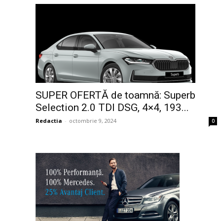
SUPER OFERTĂ de toamnă: Superb
Selection 2.0 TDI DSG, 4×4, 193...
Redactia
-
octombrie 9, 2024
0