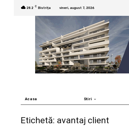
C
28.2
Bistrița
vineri, august 7, 2026
Acasa
Stiri
Etichetă: avantaj client