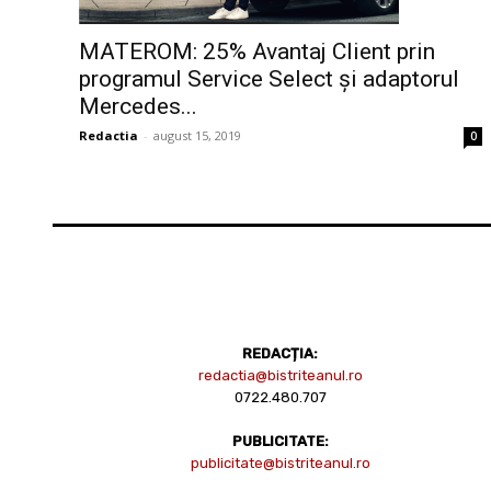
MATEROM: 25% Avantaj Client prin
programul Service Select și adaptorul
Mercedes...
Redactia
-
august 15, 2019
0
REDACȚIA:
redactia@bistriteanul.ro
0722.480.707
PUBLICITATE:
publicitate@bistriteanul.ro