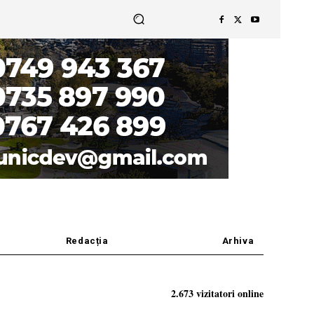
Redacția
Arhiva
2.673 vizitatori online