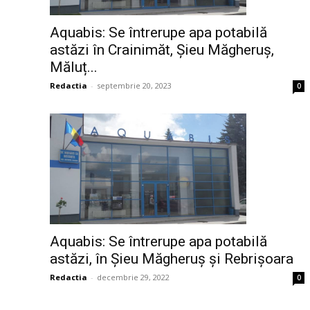
Aquabis: Se întrerupe apa potabilă
astăzi în Crainimăt, Șieu Măgheruș,
Măluț...
Redactia
-
septembrie 20, 2023
0
Aquabis: Se întrerupe apa potabilă
astăzi, în Șieu Măgheruș și Rebrișoara
Redactia
-
decembrie 29, 2022
0