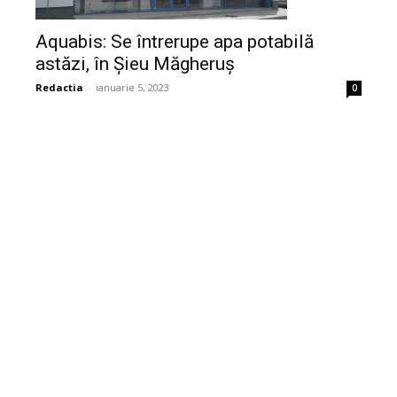
Aquabis: Se întrerupe apa potabilă
astăzi, în Șieu Măgheruș
Redactia
-
ianuarie 5, 2023
0