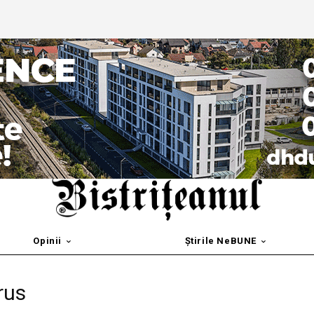
Opinii
Știrile NeBUNE
rus