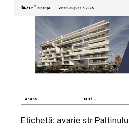
C
31.9
Bistrița
vineri, august 7, 2026
Acasa
Stiri
Etichetă: avarie str Paltinului