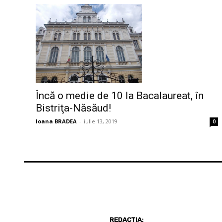
Încă o medie de 10 la Bacalaureat, în
Bistriţa-Năsăud!
Ioana BRADEA
-
iulie 13, 2019
0
REDACȚIA: