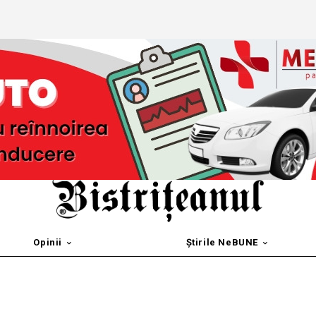
Opinii
Știrile NeBUNE