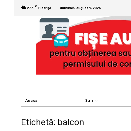
C
27.3
Bistrița
duminică, august 9, 2026
Acasa
Stiri
Etichetă: balcon