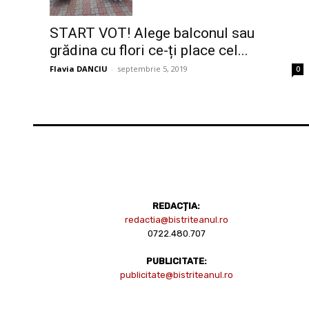
START VOT! Alege balconul sau
grădina cu flori ce-ți place cel...
Flavia DANCIU
-
septembrie 5, 2019
0
REDACȚIA:
redactia@bistriteanul.ro
0722.480.707
PUBLICITATE:
publicitate@bistriteanul.ro