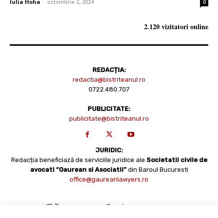
Iulia Hoha
-
octombrie 2, 2024
0
2.120 vizitatori online
REDACȚIA:
redactia@bistriteanul.ro
0722.480.707
PUBLICITATE:
publicitate@bistriteanul.ro
JURIDIC:
Redacția beneficiază de serviciile juridice ale
Societatii civile de
avocati “Gaurean si Asociatii”
din Baroul Bucuresti
office@gaureanlawyers.ro