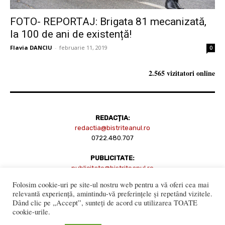
FOTO- REPORTAJ: Brigata 81 mecanizată,
la 100 de ani de existență!
Flavia DANCIU
-
februarie 11, 2019
0
2.565 vizitatori online
REDACȚIA:
redactia@bistriteanul.ro
0722.480.707
PUBLICITATE:
publicitate@bistriteanul.ro
Folosim cookie-uri pe site-ul nostru web pentru a vă oferi cea mai
relevantă experiență, amintindu-vă preferințele și repetând vizitele.
JURIDIC:
Dând clic pe „Accept”, sunteți de acord cu utilizarea TOATE
cookie-urile.
Redacția beneficiază de serviciile juridice ale
Societatii civile de
avocati “Gaurean si Asociatii”
din Baroul Bucuresti