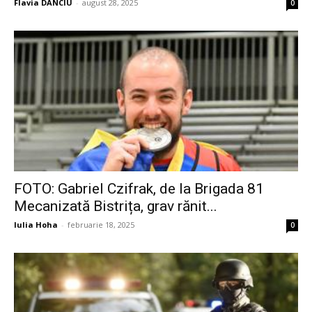
Flavia DANCIU
-
august 28, 2025
0
FOTO: Gabriel Czifrak, de la Brigada 81
Mecanizată Bistrița, grav rănit...
Iulia Hoha
-
februarie 18, 2025
0