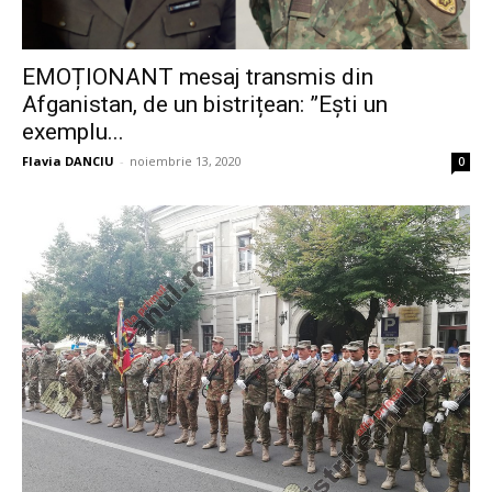
EMOȚIONANT mesaj transmis din
Afganistan, de un bistrițean: ”Ești un
exemplu...
Flavia DANCIU
-
noiembrie 13, 2020
0