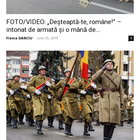
FOTO/VIDEO: „Deșteaptă-te, române!” –
intonat de armată și o mână de...
Flavia DANCIU
-
iulie 29, 2019
0