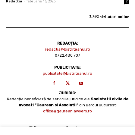
Redactia
-
februarie 16, 2025
2
2.392 vizitatori online
REDACȚIA:
redactia@bistriteanul.ro
0722.480.707
PUBLICITATE:
publicitate@bistriteanul.ro
JURIDIC:
Redacția beneficiază de serviciile juridice ale
Societatii civile de
avocati “Gaurean si Asociatii”
din Baroul Bucuresti
office@gaureanlawyers.ro