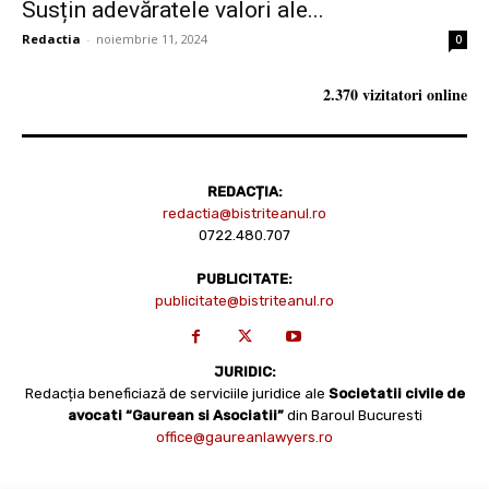
Susțin adevăratele valori ale...
Redactia
-
noiembrie 11, 2024
0
2.370 vizitatori online
REDACȚIA:
redactia@bistriteanul.ro
0722.480.707
PUBLICITATE:
publicitate@bistriteanul.ro
JURIDIC:
Redacția beneficiază de serviciile juridice ale
Societatii civile de
avocati “Gaurean si Asociatii”
din Baroul Bucuresti
office@gaureanlawyers.ro