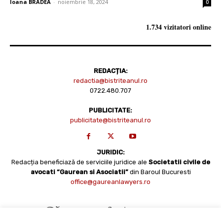
Ioana BRADEA
-
noiembrie 18, 2024
0
1.734 vizitatori online
REDACȚIA:
redactia@bistriteanul.ro
0722.480.707
PUBLICITATE:
publicitate@bistriteanul.ro
JURIDIC:
Redacția beneficiază de serviciile juridice ale
Societatii civile de
avocati “Gaurean si Asociatii”
din Baroul Bucuresti
office@gaureanlawyers.ro