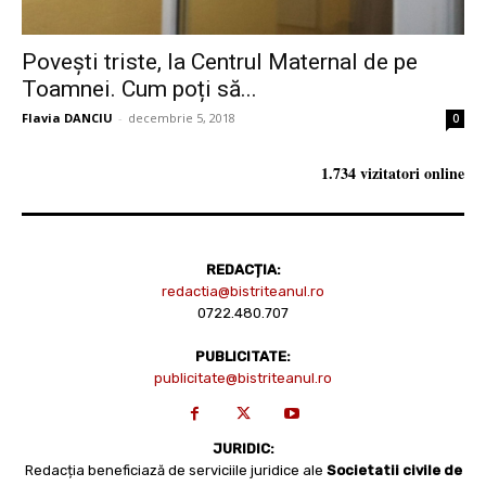
Povești triste, la Centrul Maternal de pe
Toamnei. Cum poți să...
Flavia DANCIU
-
decembrie 5, 2018
0
1.734 vizitatori online
REDACȚIA:
redactia@bistriteanul.ro
0722.480.707
PUBLICITATE:
publicitate@bistriteanul.ro
JURIDIC:
Redacția beneficiază de serviciile juridice ale
Societatii civile de