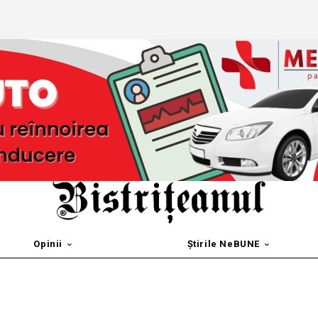
Opinii
Știrile NeBUNE