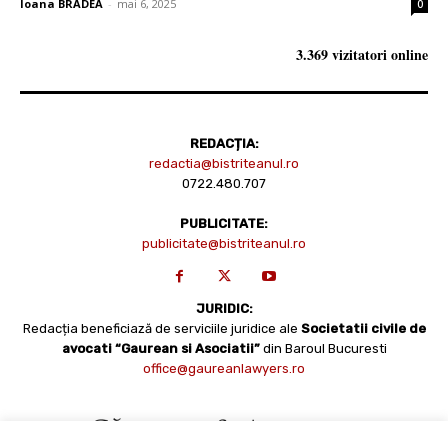
Ioana BRADEA
-
mai 6, 2025
0
3.369 vizitatori online
REDACȚIA:
redactia@bistriteanul.ro
0722.480.707
PUBLICITATE:
publicitate@bistriteanul.ro
JURIDIC:
Redacția beneficiază de serviciile juridice ale
Societatii civile de
avocati “Gaurean si Asociatii”
din Baroul Bucuresti
office@gaureanlawyers.ro