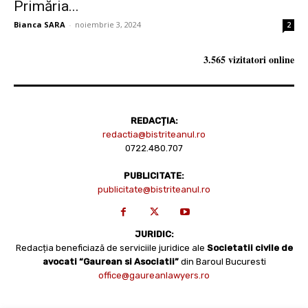
Primăria...
Bianca SARA
-
noiembrie 3, 2024
2
3.565 vizitatori online
REDACȚIA:
redactia@bistriteanul.ro
0722.480.707
PUBLICITATE:
publicitate@bistriteanul.ro
JURIDIC:
Redacția beneficiază de serviciile juridice ale
Societatii civile de
avocati “Gaurean si Asociatii”
din Baroul Bucuresti
office@gaureanlawyers.ro