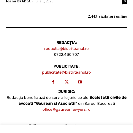
Ioana BRADEA
-
iulie 5, 2025
0
2.443 vizitatori online
REDACȚIA:
redactia@bistriteanul.ro
0722.480.707
PUBLICITATE:
publicitate@bistriteanul.ro
JURIDIC:
Redacția beneficiază de serviciile juridice ale
Societatii civile de
avocati “Gaurean si Asociatii”
din Baroul Bucuresti
office@gaureanlawyers.ro