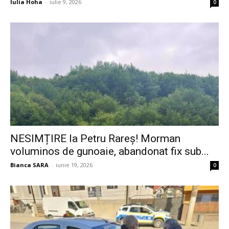
Iulia Hoha
-
iulie 9, 2026
0
NESIMȚIRE la Petru Rareș! Morman
voluminos de gunoaie, abandonat fix sub...
Bianca SARA
-
iunie 19, 2026
0