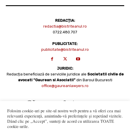
REDACȚIA:
redactia@bistriteanul.ro
0722.480.707
PUBLICITATE:
publicitate@bistriteanul.ro
JURIDIC:
Redacția beneficiază de serviciile juridice ale
Societatii civile de
avocati “Gaurean si Asociatii”
din Baroul Bucuresti
office@gaureanlawyers.ro
Folosim cookie-uri pe site-ul nostru web pentru a vă oferi cea mai
relevantă experiență, amintindu-vă preferințele și repetând vizitele.
Dând clic pe „Accept”, sunteți de acord cu utilizarea TOATE
cookie-urile.