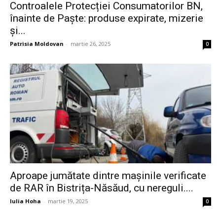
Controalele Protecției Consumatorilor BN,
înainte de Paște: produse expirate, mizerie
și...
Patrisia Moldovan
-
martie 26, 2025
0
Aproape jumătate dintre mașinile verificate
de RAR în Bistrița-Năsăud, cu nereguli....
Iulia Hoha
-
martie 19, 2025
0