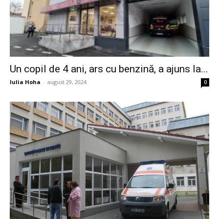
Un copil de 4 ani, ars cu benzină, a ajuns la...
Iulia Hoha
-
august 29, 2024
0