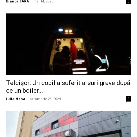
Bianca SARA
-
mai 14, 2025
0
Telcișor: Un copil a suferit arsuri grave după
ce un boiler...
Iulia Hoha
-
octombrie 28, 2024
0