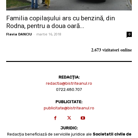
Familia copilașului ars cu benzină, din
Rodna, pentru a doua oară...
Flavia DANCIU
-
martie 16, 2018
0
2.673 vizitatori online
REDACȚIA:
redactia@bistriteanul.ro
0722.480.707
PUBLICITATE:
publicitate@bistriteanul.ro
JURIDIC:
Redacția beneficiază de serviciile juridice ale
Societatii civile de