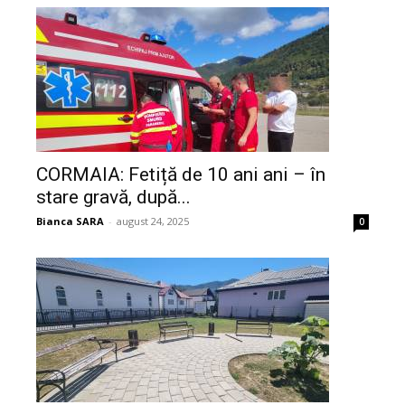
CORMAIA: Fetiță de 10 ani ani – în
stare gravă, după...
Bianca SARA
-
august 24, 2025
0