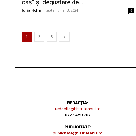
caș” și degustare de...
Iulia Hoha
-
septembrie 13, 2024
0
1
2
3
REDACȚIA:
redactia@bistriteanul.ro
0722.480.707
PUBLICITATE:
publicitate@bistriteanul.ro