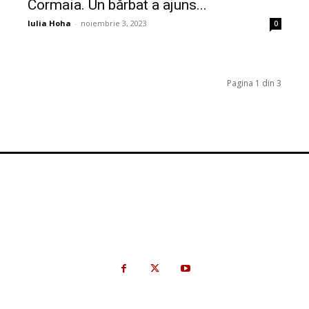
Cormaia. Un bărbat a ajuns...
Iulia Hoha
-
noiembrie 3, 2023
0
Pagina 1 din 3