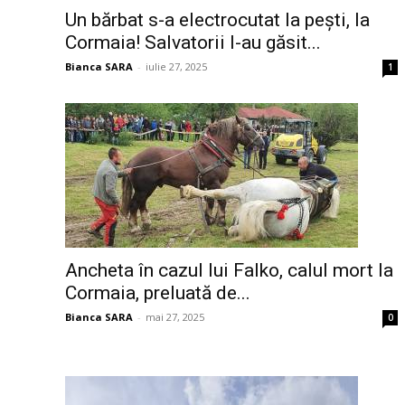
Un bărbat s-a electrocutat la pești, la
Cormaia! Salvatorii l-au găsit...
Bianca SARA
-
iulie 27, 2025
1
Ancheta în cazul lui Falko, calul mort la
Cormaia, preluată de...
Bianca SARA
-
mai 27, 2025
0