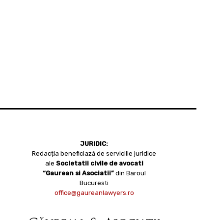
JURIDIC:
Redacția beneficiază de serviciile juridice
ale
Societatii civile de avocati
“Gaurean si Asociatii”
din Baroul
Bucuresti
office@gaureanlawyers.ro