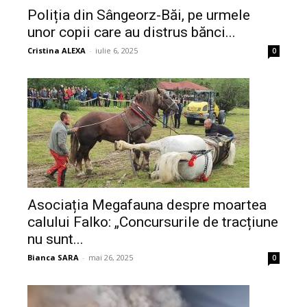
Poliția din Sângeorz-Băi, pe urmele
unor copii care au distrus bănci...
Cristina ALEXA
-
iulie 6, 2025
0
Asociația Megafauna despre moartea
calului Falko: „Concursurile de tracțiune
nu sunt...
Bianca SARA
-
mai 26, 2025
0