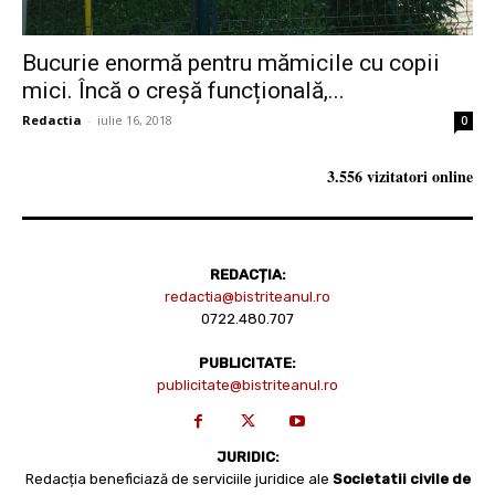
Bucurie enormă pentru mămicile cu copii
mici. Încă o creșă funcțională,...
Redactia
-
iulie 16, 2018
0
3.556 vizitatori online
REDACȚIA:
redactia@bistriteanul.ro
0722.480.707
PUBLICITATE:
publicitate@bistriteanul.ro
JURIDIC:
Redacția beneficiază de serviciile juridice ale
Societatii civile de