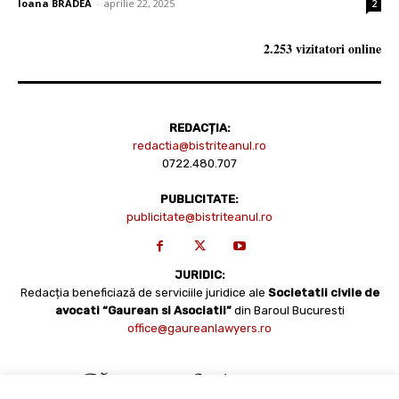
Ioana BRADEA
-
aprilie 22, 2025
2
2.253 vizitatori online
REDACȚIA:
redactia@bistriteanul.ro
0722.480.707
PUBLICITATE:
publicitate@bistriteanul.ro
JURIDIC:
Redacția beneficiază de serviciile juridice ale
Societatii civile de
avocati “Gaurean si Asociatii”
din Baroul Bucuresti
office@gaureanlawyers.ro