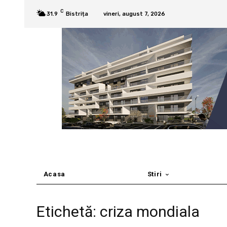
C
31.9
Bistrița
vineri, august 7, 2026
Acasa
Stiri
Etichetă: criza mondiala