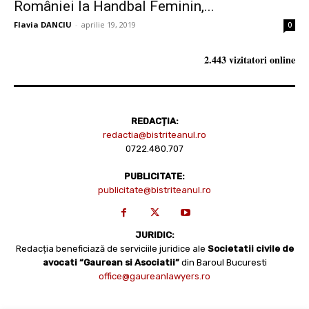
României la Handbal Feminin,...
Flavia DANCIU
-
aprilie 19, 2019
0
2.443 vizitatori online
REDACȚIA:
redactia@bistriteanul.ro
0722.480.707
PUBLICITATE:
publicitate@bistriteanul.ro
JURIDIC:
Redacția beneficiază de serviciile juridice ale
Societatii civile de
avocati “Gaurean si Asociatii”
din Baroul Bucuresti
office@gaureanlawyers.ro