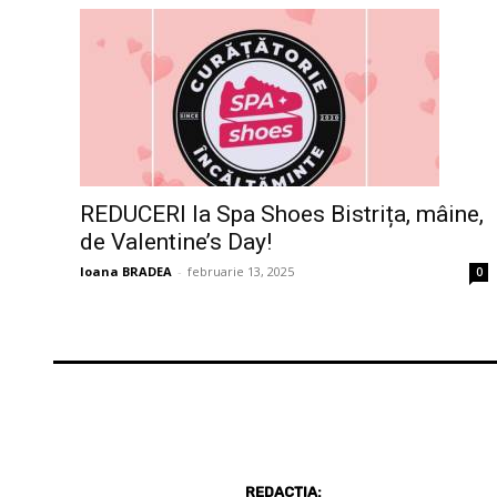
REDUCERI la Spa Shoes Bistrița, mâine,
de Valentine’s Day!
Ioana BRADEA
-
februarie 13, 2025
0
REDACȚIA: