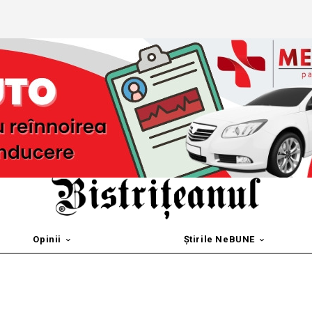
Opinii
Știrile NeBUNE