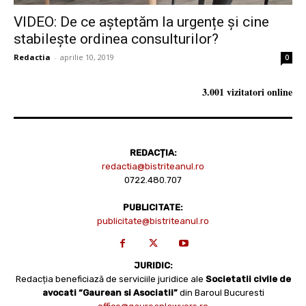
VIDEO: De ce așteptăm la urgențe și cine
stabilește ordinea consulturilor?
Redactia
-
aprilie 10, 2019
0
3.001 vizitatori online
REDACȚIA:
redactia@bistriteanul.ro
0722.480.707
PUBLICITATE:
publicitate@bistriteanul.ro
JURIDIC:
Redacția beneficiază de serviciile juridice ale
Societatii civile de
avocati “Gaurean si Asociatii”
din Baroul Bucuresti