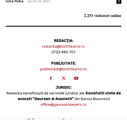
Iulia Hoha
-
aprilie 29, 2025
0
2.253 vizitatori online
REDACȚIA:
redactia@bistriteanul.ro
0722.480.707
PUBLICITATE:
publicitate@bistriteanul.ro
JURIDIC:
Redacția beneficiază de serviciile juridice ale
Societatii civile de
avocati “Gaurean si Asociatii”
din Baroul Bucuresti
office@gaureanlawyers.ro