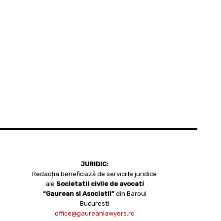
JURIDIC:
Redacția beneficiază de serviciile juridice
ale
Societatii civile de avocati
“Gaurean si Asociatii”
din Baroul
Bucuresti
office@gaureanlawyers.ro