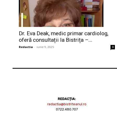
Dr. Eva Deak, medic primar cardiolog,
oferă consultații la Bistrița –...
Redactia
-
iunie 9, 2025
0
REDACȚIA:
redactia@bistriteanul.ro
0722.480.707