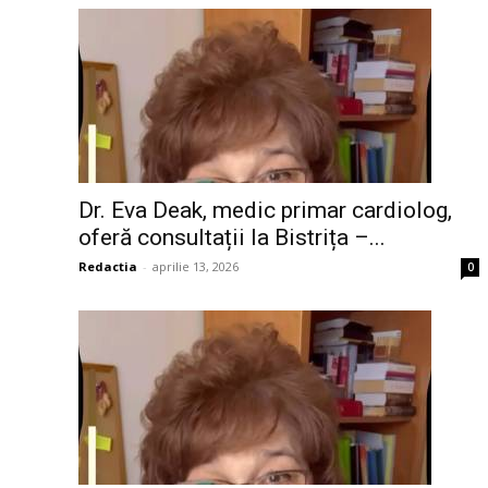
Dr. Eva Deak, medic primar cardiolog,
oferă consultații la Bistrița –...
Redactia
-
aprilie 13, 2026
0