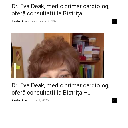
Dr. Eva Deak, medic primar cardiolog,
oferă consultații la Bistrița –...
Redactia
-
noiembrie 2, 2025
0
Dr. Eva Deak, medic primar cardiolog,
oferă consultații la Bistrița –...
Redactia
-
iulie 7, 2025
0