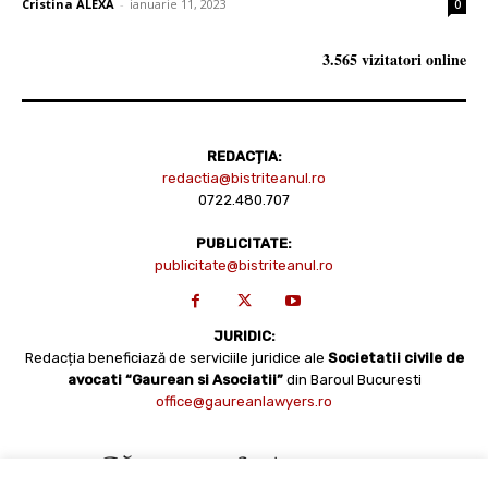
Cristina ALEXA
-
ianuarie 11, 2023
0
3.565 vizitatori online
REDACȚIA:
redactia@bistriteanul.ro
0722.480.707
PUBLICITATE:
publicitate@bistriteanul.ro
JURIDIC:
Redacția beneficiază de serviciile juridice ale
Societatii civile de
avocati “Gaurean si Asociatii”
din Baroul Bucuresti
office@gaureanlawyers.ro