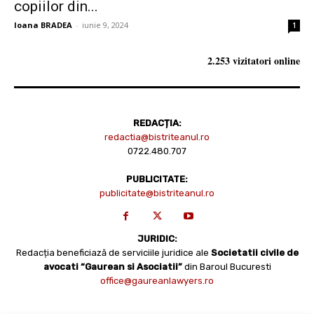
copiilor din...
Ioana BRADEA
-
iunie 9, 2024
1
2.253 vizitatori online
REDACȚIA:
redactia@bistriteanul.ro
0722.480.707
PUBLICITATE:
publicitate@bistriteanul.ro
JURIDIC:
Redacția beneficiază de serviciile juridice ale
Societatii civile de
avocati “Gaurean si Asociatii”
din Baroul Bucuresti
office@gaureanlawyers.ro