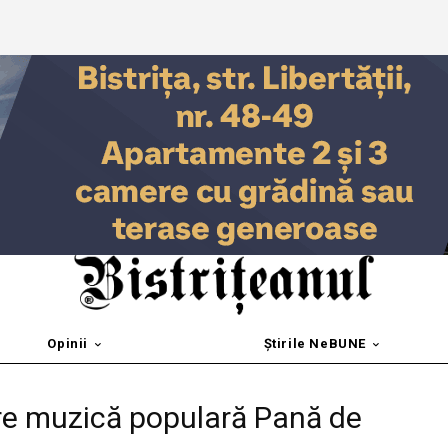
Opinii
Știrile NeBUNE
are muzică populară Pană de