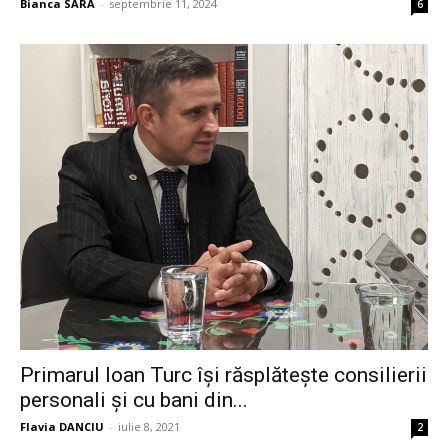
Bianca SARA
-
septembrie 11, 2024
6
Primarul Ioan Turc își răsplătește consilierii
personali și cu bani din...
Flavia DANCIU
-
iulie 8, 2021
2