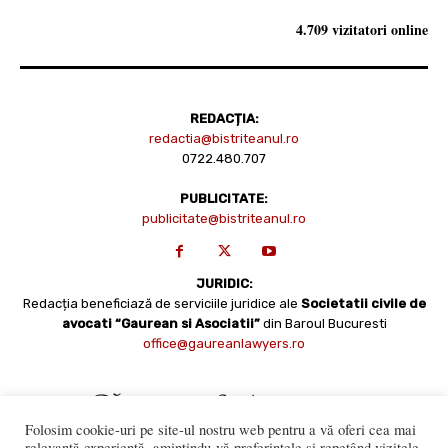
4.709 vizitatori online
REDACȚIA:
redactia@bistriteanul.ro
0722.480.707
PUBLICITATE:
publicitate@bistriteanul.ro
JURIDIC:
Redacția beneficiază de serviciile juridice ale
Societatii civile de
avocati “Gaurean si Asociatii”
din Baroul Bucuresti
office@gaureanlawyers.ro
Folosim cookie-uri pe site-ul nostru web pentru a vă oferi cea mai
relevantă experiență, amintindu-vă preferințele și repetând vizitele.