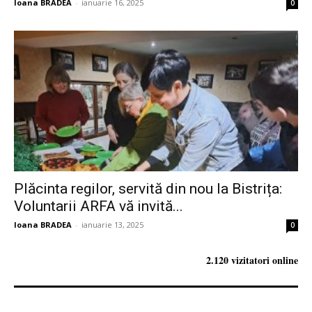
Ioana BRADEA
-
ianuarie 16, 2025
0
Plăcinta regilor, servită din nou la Bistrița:
Voluntarii ARFA vă invită...
Ioana BRADEA
-
ianuarie 13, 2025
0
2.120 vizitatori online