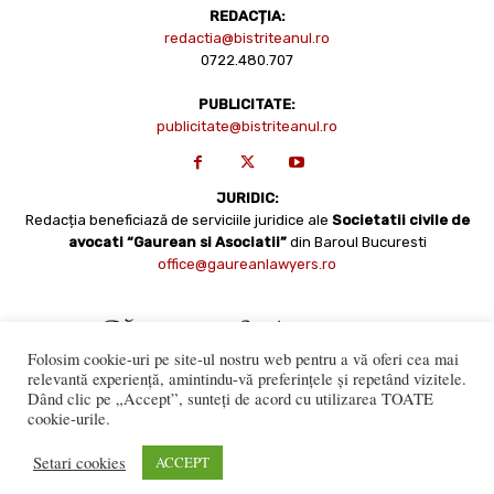
REDACȚIA:
redactia@bistriteanul.ro
0722.480.707
PUBLICITATE:
publicitate@bistriteanul.ro
JURIDIC:
Redacția beneficiază de serviciile juridice ale
Societatii civile de
avocati “Gaurean si Asociatii”
din Baroul Bucuresti
office@gaureanlawyers.ro
Folosim cookie-uri pe site-ul nostru web pentru a vă oferi cea mai
relevantă experiență, amintindu-vă preferințele și repetând vizitele.
Dând clic pe „Accept”, sunteți de acord cu utilizarea TOATE
cookie-urile.
Reproducerea totală sau parțială a materialelor este permisă
numai cu acordul expres al Bistriteanul.Ro. © Copyright 2008 -
Setari cookies
ACCEPT
2021 Bistrițeanul.ro
Made with ♥ by
201.ro