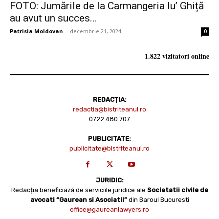
FOTO: Jumările de la Carmangeria lu’ Ghiță
au avut un succes...
Patrisia Moldovan
-
decembrie 21, 2024
0
1.822 vizitatori online
REDACȚIA:
redactia@bistriteanul.ro
0722.480.707
PUBLICITATE:
publicitate@bistriteanul.ro
JURIDIC:
Redacția beneficiază de serviciile juridice ale
Societatii civile de
avocati “Gaurean si Asociatii”
din Baroul Bucuresti
office@gaureanlawyers.ro