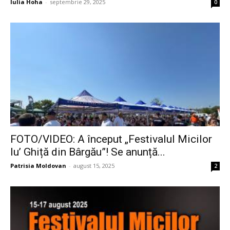
Iulia Hoha
-
septembrie 29, 2025
0
FOTO/VIDEO: A început „Festivalul Micilor
lu’ Ghiță din Bârgău”! Se anunță...
Patrisia Moldovan
-
august 15, 2025
2