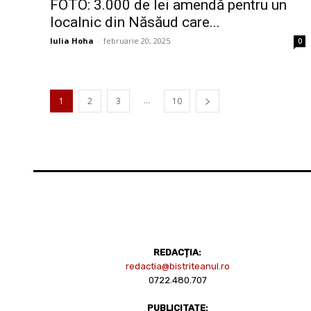
FOTO: 3.000 de lei amendă pentru un
localnic din Năsăud care...
Iulia Hoha
-
februarie 20, 2025
0
...
1
2
3
10
REDACȚIA:
redactia@bistriteanul.ro
0722.480.707
PUBLICITATE: