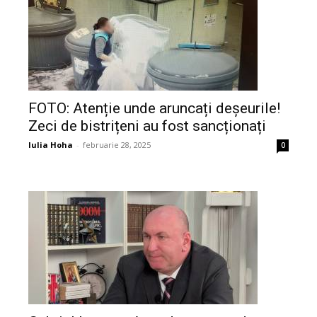
FOTO: Atenție unde aruncați deșeurile!
Zeci de bistrițeni au fost sancționați
Iulia Hoha
-
februarie 28, 2025
0