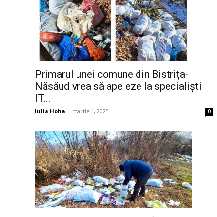
Primarul unei comune din Bistrița-
Năsăud vrea să apeleze la specialiști
IT...
Iulia Hoha
-
martie 1, 2025
0