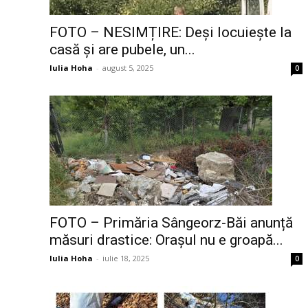
FOTO – NESIMȚIRE: Deși locuiește la
casă și are pubele, un...
Iulia Hoha
-
august 5, 2025
0
FOTO – Primăria Sângeorz-Băi anunță
măsuri drastice: Orașul nu e groapă...
Iulia Hoha
-
iulie 18, 2025
0