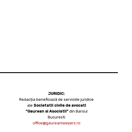
JURIDIC:
Redacția beneficiază de serviciile juridice
ale
Societatii civile de avocati
“Gaurean si Asociatii”
din Baroul
Bucuresti
office@gaureanlawyers.ro