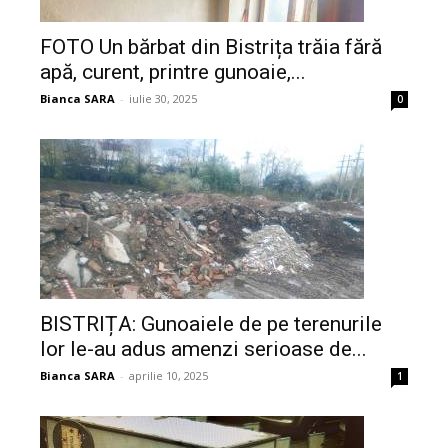
FOTO Un bărbat din Bistrița trăia fără
apă, curent, printre gunoaie,...
Bianca SARA
-
iulie 30, 2025
0
BISTRIȚA: Gunoaiele de pe terenurile
lor le-au adus amenzi serioase de...
Bianca SARA
-
aprilie 10, 2025
1