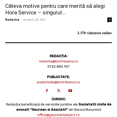
Câteva motive pentru care merită să alegi
Hora Service – singurul...
Redactia
-
ianuarie 28, 2021
0
2.370 vizitatori online
REDACȚIA:
redactia@bistriteanul.ro
0722.480.707
PUBLICITATE:
publicitate@bistriteanul.ro
JURIDIC:
Redacția beneficiază de serviciile juridice ale
Societatii civile de
avocati “Gaurean si Asociatii”
din Baroul Bucuresti
office@gaureanlawyers.ro