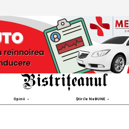
Opinii
Știrile NeBUNE