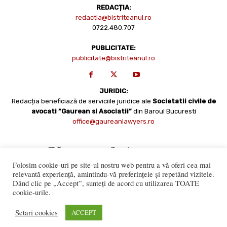
REDACȚIA:
redactia@bistriteanul.ro
0722.480.707
PUBLICITATE:
publicitate@bistriteanul.ro
JURIDIC:
Redacția beneficiază de serviciile juridice ale
Societatii civile de
avocati “Gaurean si Asociatii”
din Baroul Bucuresti
office@gaureanlawyers.ro
Folosim cookie-uri pe site-ul nostru web pentru a vă oferi cea mai
relevantă experiență, amintindu-vă preferințele și repetând vizitele.
Dând clic pe „Accept”, sunteți de acord cu utilizarea TOATE
cookie-urile.
Reproducerea totală sau parțială a materialelor este permisă
numai cu acordul expres al Bistriteanul.Ro. © Copyright 2008 -
Setari cookies
ACCEPT
2021 Bistrițeanul.ro
Made with ♥ by
201.ro