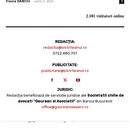
Flavia DANCIU
-
iunie 3, 2026
0
2.181 vizitatori online
REDACȚIA:
redactia@bistriteanul.ro
0722.480.707
PUBLICITATE:
publicitate@bistriteanul.ro
JURIDIC:
Redacția beneficiază de serviciile juridice ale
Societatii civile de
avocati “Gaurean si Asociatii”
din Baroul Bucuresti
office@gaureanlawyers.ro