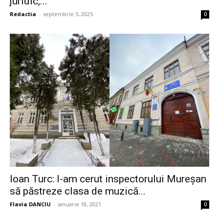
juridic,...
Redactia
-
septembrie 5, 2025
0
Ioan Turc: I-am cerut inspectorului Mureșan
să păstreze clasa de muzică...
Flavia DANCIU
-
ianuarie 18, 2021
0