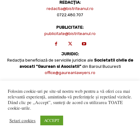
REDACȚIA:
redactia@bistriteanul.ro
0722.480.707
PUBLICITATE:
publicitate@bistriteanul.ro
JURIDIC:
Redacția beneficiază de serviciile juridice ale
Societatii civile de
avocati “Gaurean si Asociatii”
din Baroul Bucuresti
office@gaureanlawyers.ro
Folosim cookie-uri pe site-ul nostru web pentru a vă oferi cea mai
relevantă experiență, amintindu-vă preferințele și repetând vizitele.
Dând clic pe „Accept”, sunteți de acord cu utilizarea TOATE
cookie-urile.
Setari cookies
ACCEPT
Reproducerea totală sau parțială a materialelor este permisă
numai cu acordul expres al Bistriteanul.Ro. © Copyright 2008 -
2021 Bistrițeanul.ro
Made with ♥ by
201.ro