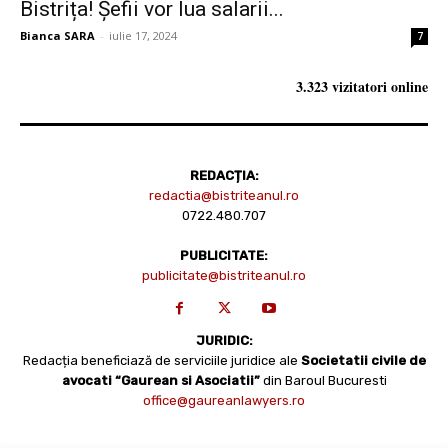
Bistrița! Șefii vor lua salarii...
Bianca SARA
-
iulie 17, 2024
7
3.323 vizitatori online
REDACȚIA:
redactia@bistriteanul.ro
0722.480.707
PUBLICITATE:
publicitate@bistriteanul.ro
JURIDIC:
Redacția beneficiază de serviciile juridice ale
Societatii civile de
avocati “Gaurean si Asociatii”
din Baroul Bucuresti
office@gaureanlawyers.ro