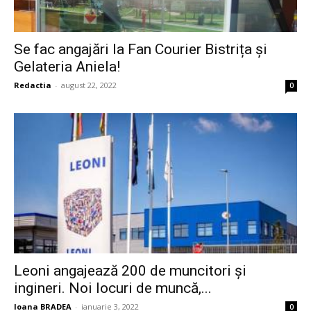
Se fac angajări la Fan Courier Bistrița și
Gelateria Aniela!
Redactia
-
august 22, 2022
0
Leoni angajează 200 de muncitori și
ingineri. Noi locuri de muncă,...
Ioana BRADEA
-
ianuarie 3, 2022
0