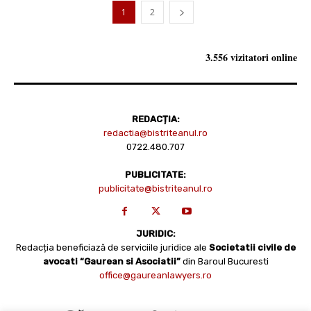
1
2
3.556 vizitatori online
REDACȚIA:
redactia@bistriteanul.ro
0722.480.707
PUBLICITATE:
publicitate@bistriteanul.ro
JURIDIC:
Redacția beneficiază de serviciile juridice ale
Societatii civile de
avocati “Gaurean si Asociatii”
din Baroul Bucuresti
office@gaureanlawyers.ro