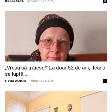
Bianca SARA
-
decembrie 22, 2025
0
„Vreau să trăiesc!” La doar 52 de ani, Ileana
se luptă...
Flavia DANCIU
-
februarie 24, 2025
1