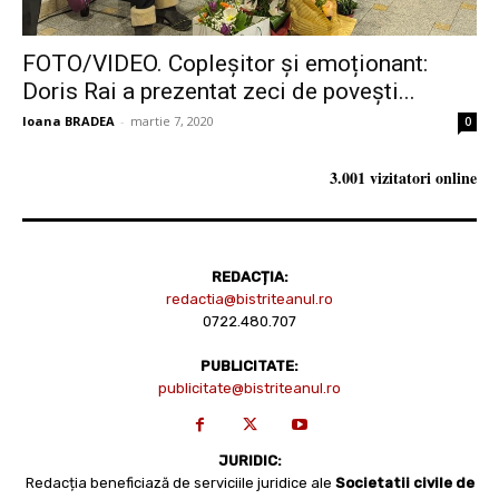
FOTO/VIDEO. Copleșitor și emoționant:
Doris Rai a prezentat zeci de povești...
Ioana BRADEA
-
martie 7, 2020
0
3.001 vizitatori online
REDACȚIA:
redactia@bistriteanul.ro
0722.480.707
PUBLICITATE:
publicitate@bistriteanul.ro
JURIDIC:
Redacția beneficiază de serviciile juridice ale
Societatii civile de