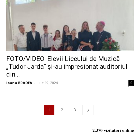
FOTO/VIDEO: Elevii Liceului de Muzică
„Tudor Jarda” și-au impresionat auditoriul
din...
Ioana BRADEA
-
iulie 19, 2024
0
1
2
3
2.370 vizitatori online