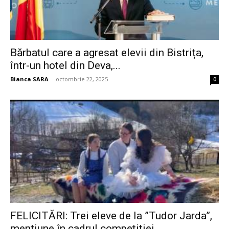
Bărbatul care a agresat elevii din Bistrița,
într-un hotel din Deva,...
Bianca SARA
-
octombrie 22, 2025
0
FELICITĂRI: Trei eleve de la ”Tudor Jarda”,
mențiune în cadrul competiției...