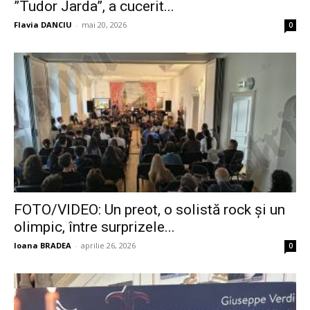
”Tudor Jarda”, a cucerit...
Flavia DANCIU
-
mai 20, 2026
0
FOTO/VIDEO: Un preot, o solistă rock și un
olimpic, între surprizele...
Ioana BRADEA
-
aprilie 26, 2026
0