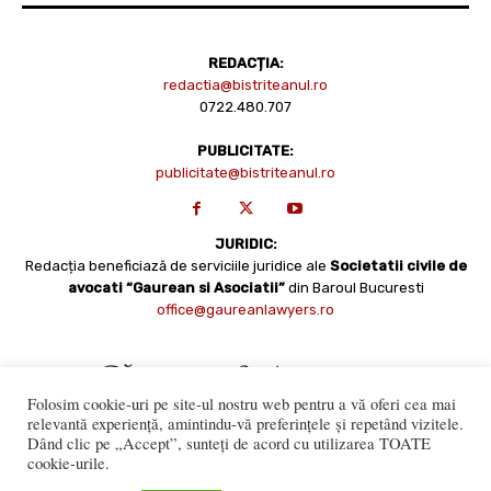
REDACȚIA:
redactia@bistriteanul.ro
0722.480.707
PUBLICITATE:
publicitate@bistriteanul.ro
JURIDIC:
Redacția beneficiază de serviciile juridice ale
Societatii civile de
avocati “Gaurean si Asociatii”
din Baroul Bucuresti
office@gaureanlawyers.ro
Folosim cookie-uri pe site-ul nostru web pentru a vă oferi cea mai
relevantă experiență, amintindu-vă preferințele și repetând vizitele.
Dând clic pe „Accept”, sunteți de acord cu utilizarea TOATE
cookie-urile.
Reproducerea totală sau parțială a materialelor este permisă