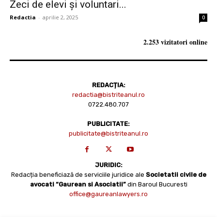
Zeci de elevi și voluntari...
Redactia
-
aprilie 2, 2025
0
2.253 vizitatori online
REDACȚIA:
redactia@bistriteanul.ro
0722.480.707
PUBLICITATE:
publicitate@bistriteanul.ro
JURIDIC:
Redacția beneficiază de serviciile juridice ale
Societatii civile de
avocati “Gaurean si Asociatii”
din Baroul Bucuresti
office@gaureanlawyers.ro