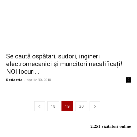
Se caută ospătari, sudori, ingineri
electromecanici și muncitori necalificați!
NOI locuri...
Redactia
-
aprilie 30, 2018
0
18
19
20
2.251 vizitatori online