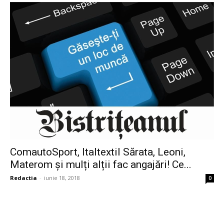
ComautoSport, Italtextil Sărata, Leoni,
Materom și mulți alții fac angajări! Ce...
Redactia
-
iunie 18, 2018
0