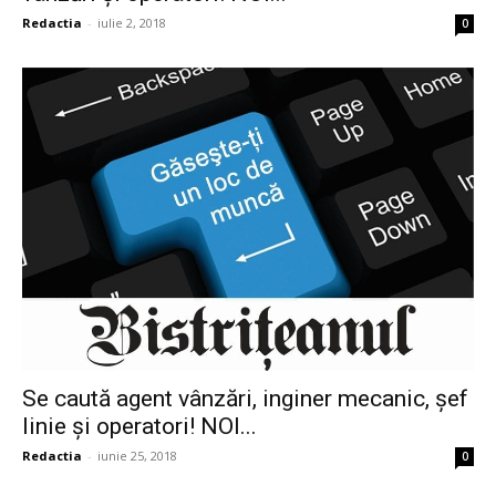
Redactia
-
iulie 2, 2018
0
Se caută agent vânzări, inginer mecanic, șef
linie și operatori! NOI...
Redactia
-
iunie 25, 2018
0