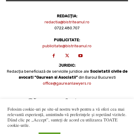
REDACȚIA:
redactia@bistriteanul.ro
0722.480.707
PUBLICITATE:
publicitate@bistriteanul.ro
JURIDIC:
Redacția beneficiază de serviciile juridice ale
Societatii civile de
avocati “Gaurean si Asociatii”
din Baroul Bucuresti
office@gaureanlawyers.ro
Folosim cookie-uri pe site-ul nostru web pentru a vă oferi cea mai
relevantă experiență, amintindu-vă preferințele și repetând vizitele.
Dând clic pe „Accept”, sunteți de acord cu utilizarea TOATE
cookie-urile.
Reproducerea totală sau parțială a materialelor este permisă