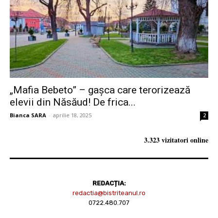
„Mafia Bebeto” – gașca care terorizează
elevii din Năsăud! De frica...
Bianca SARA
-
aprilie 18, 2025
2
3.323 vizitatori online
REDACȚIA:
redactia@bistriteanul.ro
0722.480.707