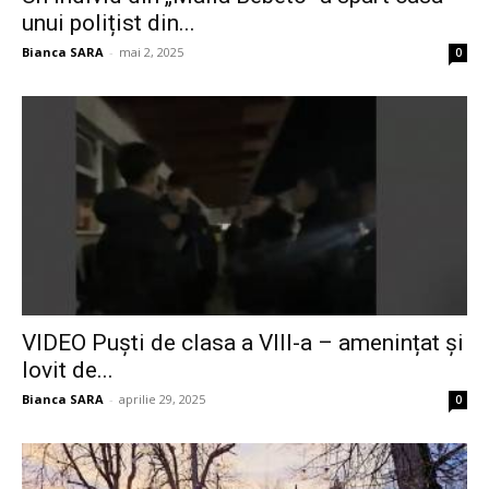
unui polițist din...
Bianca SARA
-
mai 2, 2025
0
VIDEO Puști de clasa a VIII-a – amenințat și
lovit de...
Bianca SARA
-
aprilie 29, 2025
0