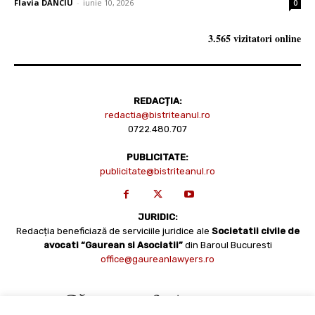
Flavia DANCIU
-
iunie 10, 2026
0
3.565 vizitatori online
REDACȚIA:
redactia@bistriteanul.ro
0722.480.707
PUBLICITATE:
publicitate@bistriteanul.ro
JURIDIC:
Redacția beneficiază de serviciile juridice ale
Societatii civile de
avocati “Gaurean si Asociatii”
din Baroul Bucuresti
office@gaureanlawyers.ro