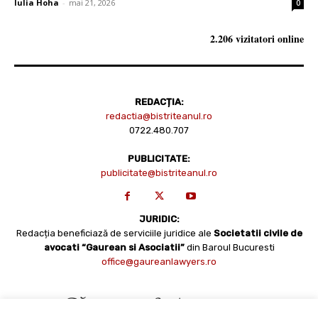
Iulia Hoha
-
mai 21, 2026
0
2.206 vizitatori online
REDACȚIA:
redactia@bistriteanul.ro
0722.480.707
PUBLICITATE:
publicitate@bistriteanul.ro
JURIDIC:
Redacția beneficiază de serviciile juridice ale
Societatii civile de
avocati “Gaurean si Asociatii”
din Baroul Bucuresti
office@gaureanlawyers.ro