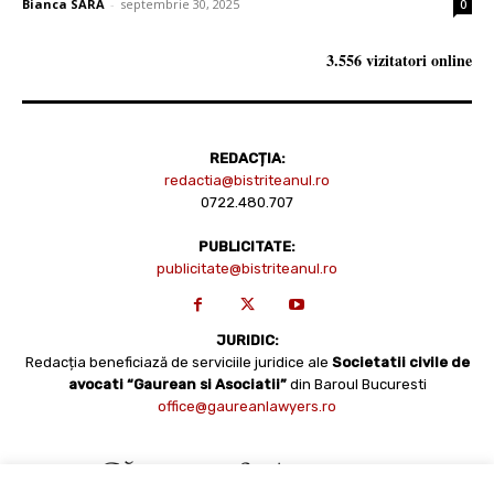
Bianca SARA
-
septembrie 30, 2025
0
3.556 vizitatori online
REDACȚIA:
redactia@bistriteanul.ro
0722.480.707
PUBLICITATE:
publicitate@bistriteanul.ro
JURIDIC:
Redacția beneficiază de serviciile juridice ale
Societatii civile de
avocati “Gaurean si Asociatii”
din Baroul Bucuresti
office@gaureanlawyers.ro