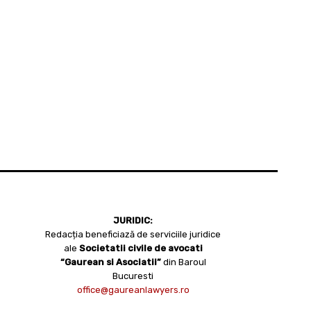
JURIDIC:
Redacția beneficiază de serviciile juridice
ale
Societatii civile de avocati
“Gaurean si Asociatii”
din Baroul
Bucuresti
office@gaureanlawyers.ro