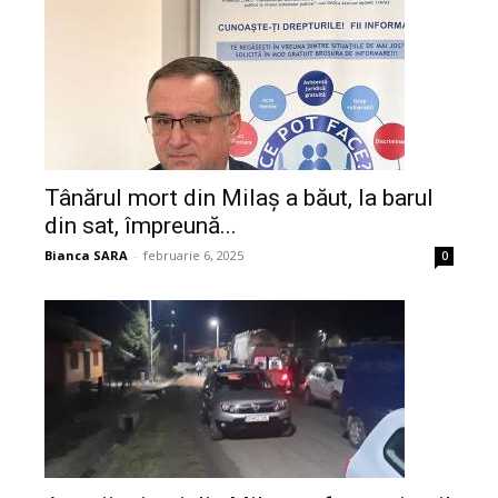
Tânărul mort din Milaș a băut, la barul
din sat, împreună...
Bianca SARA
-
februarie 6, 2025
0