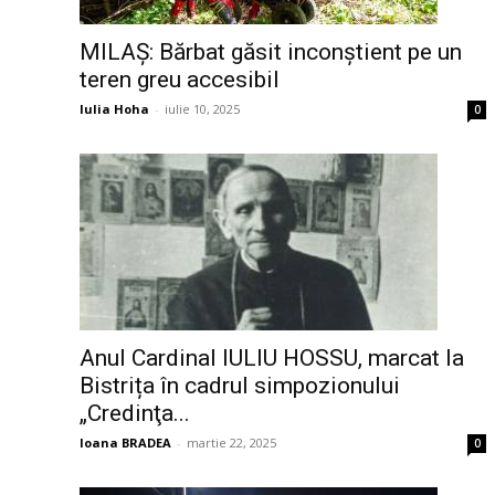
MILAȘ: Bărbat găsit inconștient pe un
teren greu accesibil
Iulia Hoha
-
iulie 10, 2025
0
Anul Cardinal IULIU HOSSU, marcat la
Bistrița în cadrul simpozionului
„Credinţa...
Ioana BRADEA
-
martie 22, 2025
0