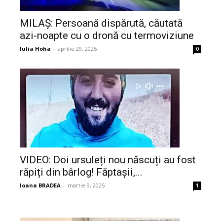
MILAȘ: Persoană dispărută, căutată
azi-noapte cu o dronă cu termoviziune
Iulia Hoha
-
aprilie 29, 2025
0
VIDEO: Doi ursuleți nou născuți au fost
răpiți din bârlog! Făptașii,...
Ioana BRADEA
-
martie 9, 2025
1