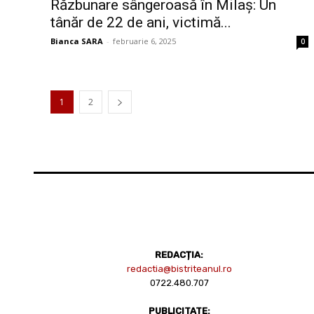
Răzbunare sângeroasă în Milaș: Un
tânăr de 22 de ani, victimă...
Bianca SARA
-
februarie 6, 2025
0
1
2
REDACȚIA:
redactia@bistriteanul.ro
0722.480.707
PUBLICITATE: