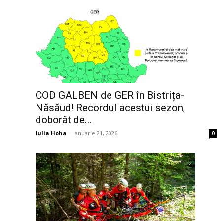
COD GALBEN de GER în Bistrița-
Năsăud! Recordul acestui sezon,
doborât de...
Iulia Hoha
-
ianuarie 21, 2026
0