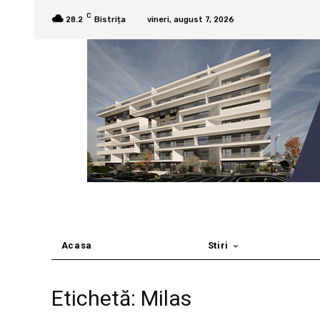
C
28.2
Bistrița
vineri, august 7, 2026
Acasa
Stiri
Etichetă: Milas