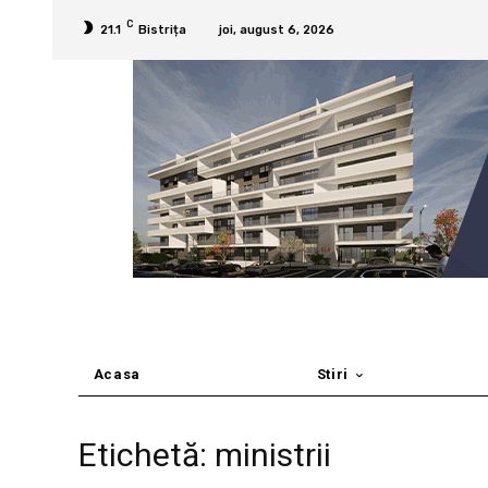
C
21.1
Bistrița
joi, august 6, 2026
Acasa
Stiri
Etichetă: ministrii