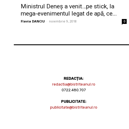
Ministrul Deneș a venit…pe stick, la
mega-evenimentul legat de apă, ce...
Flavia DANCIU
-
noiembrie 9, 2018
0
REDACȚIA:
redactia@bistriteanul.ro
0722.480.707
PUBLICITATE:
publicitate@bistriteanul.ro